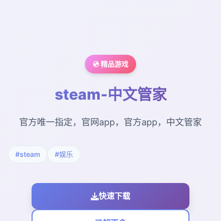
💿 精品游戏
steam-中文管家
官方唯一指定，官网app，官方app，中文管家
#steam
#娱乐
快速下载