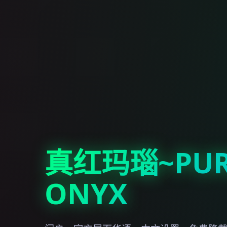
真红玛瑙~PUR
ONYX