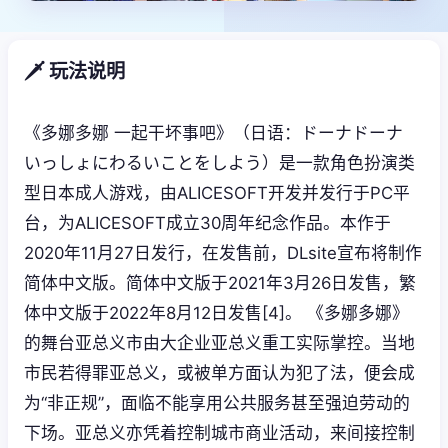
🗡️ 玩法说明
《多娜多娜 一起干坏事吧》（日语：ドーナドーナ
いっしょにわるいことをしよう）是一款角色扮演类
型日本成人游戏，由ALICESOFT开发并发行于PC平
台，为ALICESOFT成立30周年纪念作品。本作于
2020年11月27日发行，在发售前，DLsite宣布将制作
简体中文版。简体中文版于2021年3月26日发售，繁
体中文版于2022年8月12日发售[4]。 《多娜多娜》
的舞台亚总义市由大企业亚总义重工实际掌控。当地
市民若得罪亚总义，或被单方面认为犯了法，便会成
为“非正规”，面临不能享用公共服务甚至强迫劳动的
下场。亚总义亦凭着控制城市商业活动，来间接控制